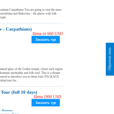
rainian Carpathians.You are going to visit the most
Hutsulshina and Bukovina – the places with folk
eople.
v - Carpathians)
Цена от 660 USD
Заказать тур
Обратная связь
 stained glass of the Gothic temple, where each region
ainian spirituality and folk soul. This is a distant
pleased to introduce you to them.Join! PACKAGE
dual tour for...
Tour (full 10 days)
Цена 1900 USD
Заказать тур
-
Винница
-