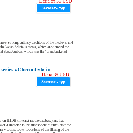
Цена от 35 USD
Заказать тур
 most striking culinary traditions of the medieval and
 the lavish delicious meals, which once envied the
d about Galicia, which was the "breadbasket of
...
-series «Chernobyl» in
Цена 35 USD
Заказать тур
 on IMDB (Internet movie database) and has
world.Immerse in the atmosphere of times after the
new tourist route «Locations of the filming of the