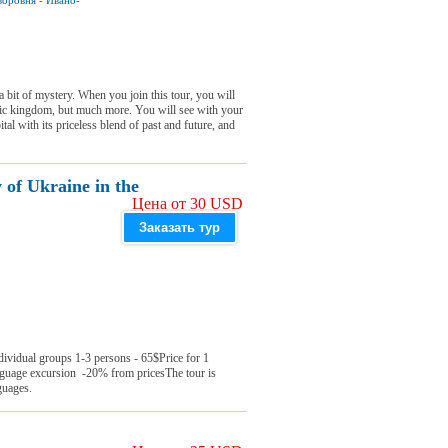
воровня
-
Ивано-
 a bit of mystery. When you join this tour, you will
vic kingdom, but much more. You will see with your
al with its priceless blend of past and future, and
 of Ukraine in the
Цена от 30 USD
Заказать тур
dividual groups 1-3 persons - 65$Price for 1
nguage excursion -20% from pricesThe tour is
guages.