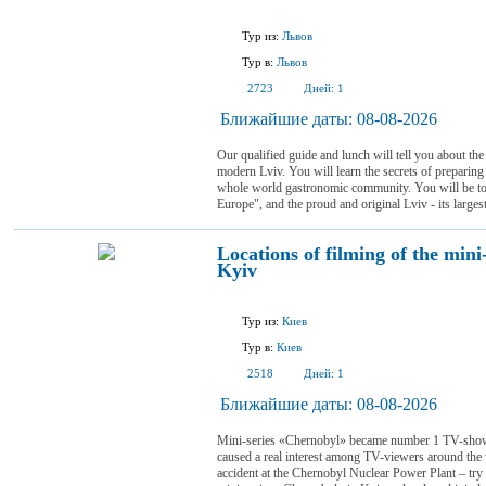
Тур из:
Львов
Тур в:
Львов
2723
Дней:
1
Ближайшие даты:
08-08-2026
Our qualified guide and lunch will tell you about the
modern Lviv. You will learn the secrets of preparing
whole world gastronomic community. You will be tol
Europe", and the proud and original Lviv - its largest
Locations of filming of the mini
Kyiv
Тур из:
Киев
Тур в:
Киев
2518
Дней:
1
Ближайшие даты:
08-08-2026
Mini-series «Chernobyl» became number 1 TV-show
caused a real interest among TV-viewers around the 
accident at the Chernobyl Nuclear Power Plant – try 