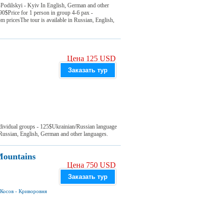
Podilskyi - Kyiv In English, German and other
90$Price for 1 person in group 4-6 pax -
pricesThe tour is available in Russian, English,
Цена 125 USD
Заказать тур
ndividual groups - 125$Ukrainian/Russian language
 Russian, English, German and other languages.
Mountains
Цена 750 USD
Заказать тур
Косов
-
Криворовня