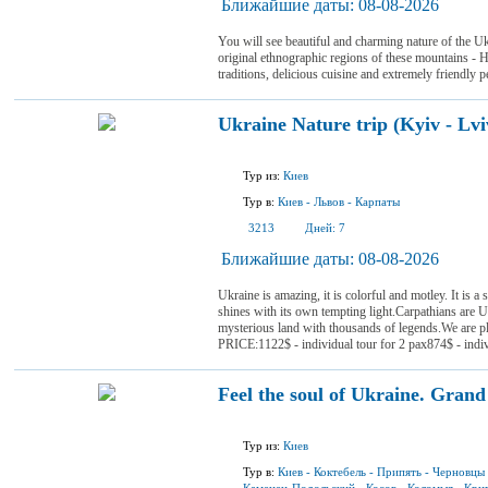
Ближайшие даты:
08-08-2026
You will see beautiful and charming nature of the Uk
original ethnographic regions of these mountains - 
traditions, delicious cuisine and extremely friendly p
Ukraine Nature trip (Kyiv - Lvi
Тур из:
Киев
Тур в:
Киев
-
Львов
-
Карпаты
3213
Дней:
7
Ближайшие даты:
08-08-2026
Ukraine is amazing, it is colorful and motley. It is a
shines with its own tempting light.Carpathians are Ukr
mysterious land with thousands of legends.We are 
PRICE:1122$ - individual tour for 2 pax874$ - indivi
Feel the soul of Ukraine. Grand 
Тур из:
Киев
Тур в:
Киев
-
Коктебель
-
Припять
-
Черновцы