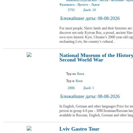
Каменец-Подольский
-
Косов
-
Коломыя
-
Кри
Франковск
-
Яремче
-
Львов
3792
Дней:
10
Ближайшие даты:
08-08-2026
For most people, Slavic lands and their histories are
discover not only Kyivan Rus, a proud, ancient Sla
own eyes historic Kyiv, Ukraine’s 2000 year-old capit
enchanting Lviv, the country’s cultural...
National Museum of the History
Second World War
Тур из:
Киев
Тур в:
Киев
2886
Дней:
1
Ближайшие даты:
08-08-2026
In English, German and other languages:Price for in
person in group 4-6 pax - 30$Ukrainian/Russian la
available in Russian, English, German and other lan
Lviv Gastro Tour