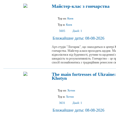
Майстер-клас з гончарства
Тур из:
Киев
Тур в:
Киев
5605
Дней:
1
Ближайшие даты:
08-08-2026
Арт-студія "Ліхтарик", що знаходиться в центрі
гончарства. Майстер-класи проходять щодня. Май
відволіктися від буденності, рутини та щоденної 
швидкість та результативність. Гончарство – це 
спосіб познайомитись з традиційним ремеслом сво
The main fortresses of Ukrain
Khotyn
Тур из:
Хотин
Тур в:
Хотин
3631
Дней:
1
Ближайшие даты:
08-08-2026