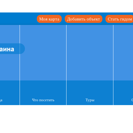
Моя карта
Добавить объект
Стать гидом
аина
да
Что посетить
Туры