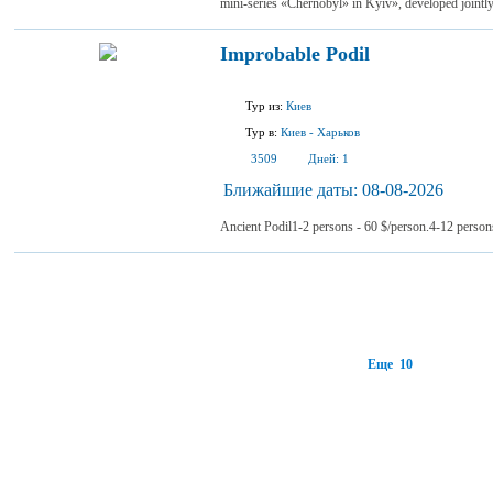
mini-series «Chernobyl» in Kyiv», developed jointl
Improbable Podil
Тур из:
Киев
Тур в:
Киев
-
Харьков
3509
Дней:
1
Ближайшие даты:
08-08-2026
Ancient Podil1-2 persons - 60 $/person.4-12 person
Еще 10