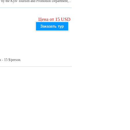
y by the Kyiv Tourism and Promotion Department,...
Цена от 15 USD
Заказать тур
s - 15 $/person.