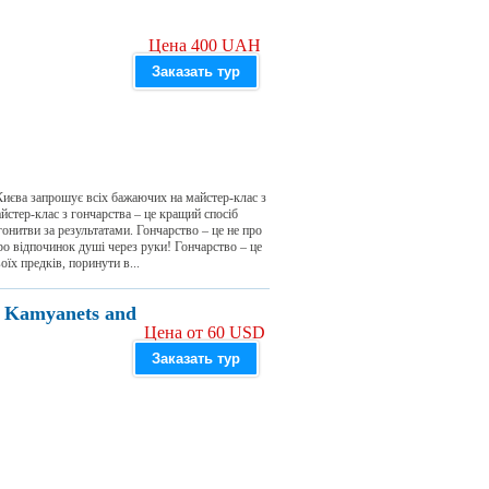
Цена 400 UAH
Заказать тур
 Києва запрошує всіх бажаючих на майстер-клас з
стер-клас з гончарства – це кращий спосіб
гонитви за результатами. Гончарство – це не про
про відпочинок душі через руки! Гончарство – це
їх предків, поринути в...
e: Kamyanets and
Цена от 60 USD
Заказать тур