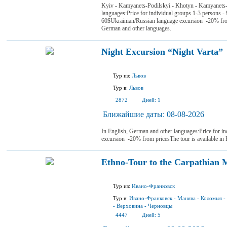
Kyiv - Kamyanets-Podilskyi - Khotyn - Kamyanets-
languages:Price for individual groups 1-3 persons - 
60$Ukrainian/Russian language excursion -20% from 
German and other languages.
Night Excursion “Night Varta”
Тур из:
Львов
Тур в:
Львов
2872
Дней:
1
Ближайшие даты:
08-08-2026
In English, German and other languages:Price for i
excursion -20% from pricesThe tour is available in
Ethno-Tour to the Carpathian 
Тур из:
Ивано-Франковск
Тур в:
Ивано-Франковск
-
Манява
-
Коломыя
-
-
Верховина
-
Черновцы
4447
Дней:
5