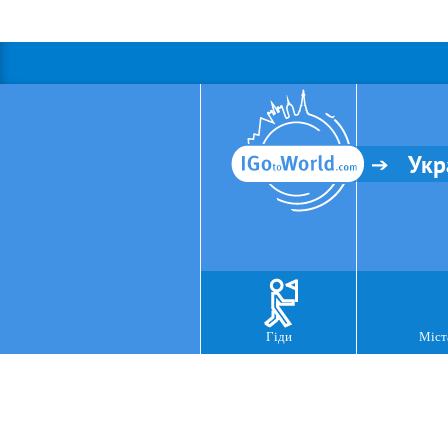
Укр
Гіди
Міст