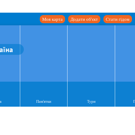
Моя карта
Додати об'єкт
Стати гідом
аїна
а
Пам'ятки
Тури