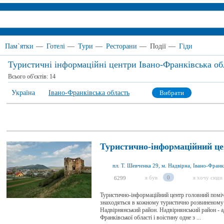
Пам`ятки
—
Готелі
—
Тури
—
Ресторани
—
Події
—
Гіди
Туристичні інформаційні центри Івано-Франківська об
Всього об'єктів:
14
Україна
Івано-Франківська область
Вибрати
Туристично-інформаційний це
я був
0
я хочу сюди
6299
Туристично-інформаційний центр головний поміч
знаходяться в кожному туристично розвиненому ра
Надвірнянський район. Надвірнянський район - а
Франківської області і воістину одне з ...