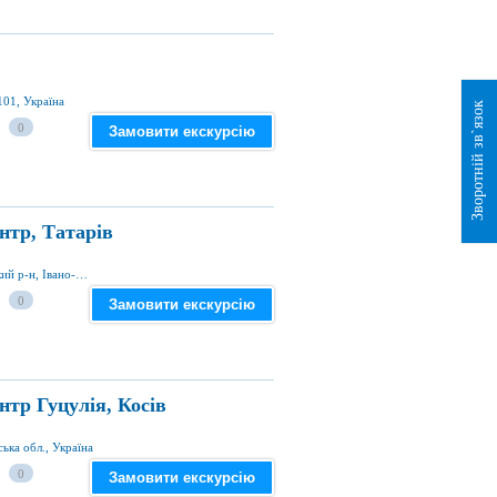
101, Україна
Зворотній зв`язок
0
Замовити екскурсію
нтр, Татарів
вул. Незалежності 600, с. Татарів, Яремчанський р-н, Івано-Франківська обл., Україна
0
Замовити екскурсію
тр Гуцулія, Косів
ська обл., Україна
0
Замовити екскурсію