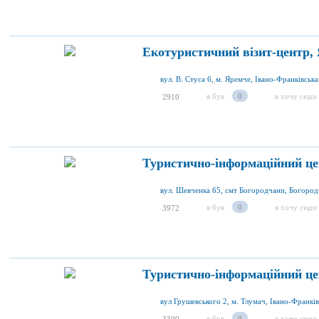
Екотуристичний візит-центр,
вул. В. Стуса 6, м. Яремче, Івано-Франківська
я був
0
я хочу сюди
2910
Туристично-інформаційний це
я був
0
я хочу сюди
3972
Туристично-інформаційний це
вул Грушевського 2, м. Тлумач, Івано-Франків
я був
0
я хочу сюди