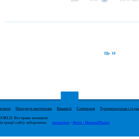
3399
Ще 10
нтакти
Передрук матеріалів
Вакансії
Співпраця
Туроператорам і гіда
WORLD. Всі права захищені.
істрації сайту заборонено.
iproaction
-
Фото - DepositPhotos