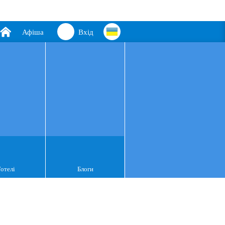
Афіша
Вхід
Готелі
Блоги