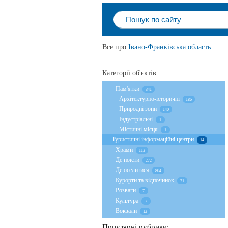
Все про
Івано-Франківська область
:
Категорії об'єктів
Пам'ятки
341
Архітектурно-історичні
186
Природні зони
140
Індустріальні
1
Містичні місця
1
Туристичні інформаційні центри
14
Храми
113
Де поїсти
272
Де оселитися
804
Курорти та відпочинок
71
Розваги
7
Культура
7
Вокзали
12
Популярні рубрики: