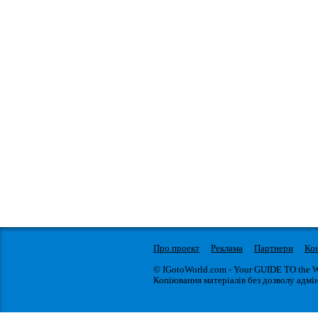
Про проект
Реклама
Партнери
Ко
© IGotoWorld.com - Your GUIDE TO the 
Копіювання матеріалів без дозволу адмін