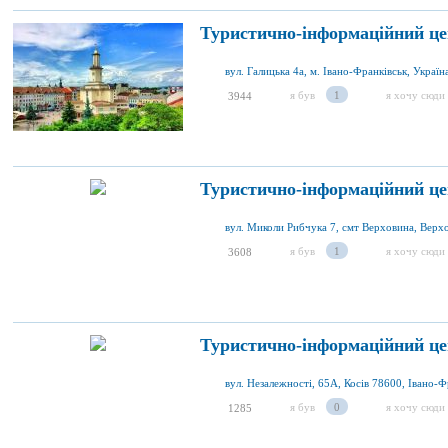
Туристично-інформаційний це
вул. Галицька 4а, м. Івано-Франківськ, Україн
я був
1
я хочу сюди
3944
Туристично-інформаційний це
я був
1
я хочу сюди
3608
Туристично-інформаційний це
я був
0
я хочу сюди
1285