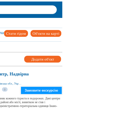
ласть
Стати гідом
Об'єкти на карті
Додати об'єкт
нтр, Надвірна
пл. Т. Шевченка 29, м. Надвірна, Івано-Франківська обл., Україна
0
Замовити екскурсію
ник кожного туриста в подорожах. Дані центри
йоні або місті, винятком не став і
дміністративно-територіальна одиниця Івано-