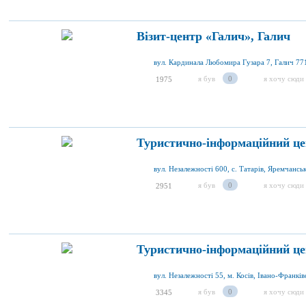
Візит-центр «Галич», Галич
вул. Кардинала Любомира Гузара 7, Галич 77
я був
0
я хочу сюди
1975
Туристично-інформаційний це
я був
0
я хочу сюди
2951
Туристично-інформаційний цен
вул. Незалежності 55, м. Косів, Івано-Франків
я був
0
я хочу сюди
3345