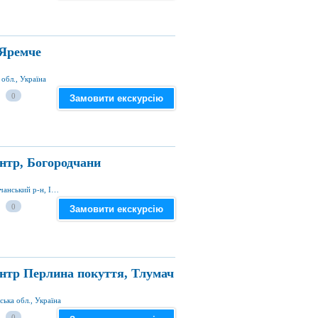
 Яремче
 обл., Україна
0
Замовити екскурсію
нтр, Богородчани
вул. Шевченка 65, смт Богородчани, Богородчанський р-н, Івано-Франківська обл., Україна
0
Замовити екскурсію
нтр Перлина покуття, Тлумач
ська обл., Україна
0