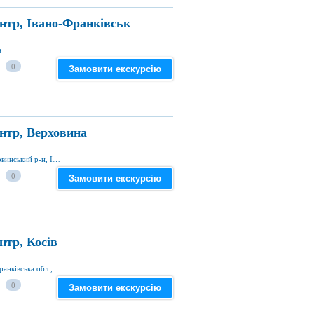
нтр, Івано-Франківськ
а
0
Замовити екскурсію
нтр, Верховина
вул. Миколи Рибчука 7, смт Верховина, Верховинський р-н, Івано-Франківська обл, Україна
0
Замовити екскурсію
нтр, Косів
вул. Незалежності, 65А, Косів 78600, Івано-Франківська обл., Україна
0
Замовити екскурсію