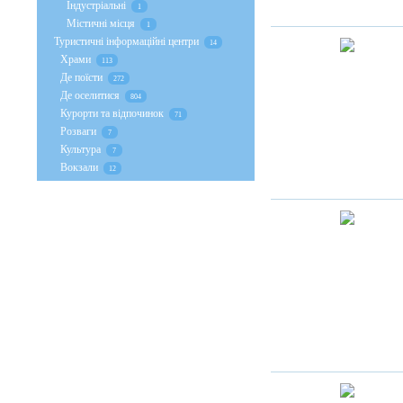
Індустріальні
1
Містичні місця
1
Туристичні інформаційні центри
14
Храми
113
Де поїсти
272
Де оселитися
804
Курорти та відпочинок
71
Розваги
7
Культура
7
Вокзали
12