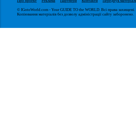
Про проект
Реклама
Партнери
Контакти
Передрук матеріал
© IGotoWorld.com - Your GUIDE TO the WORLD. Всі права захищені.
Копіювання матеріалів без дозволу адміністрації сайту заборонено.