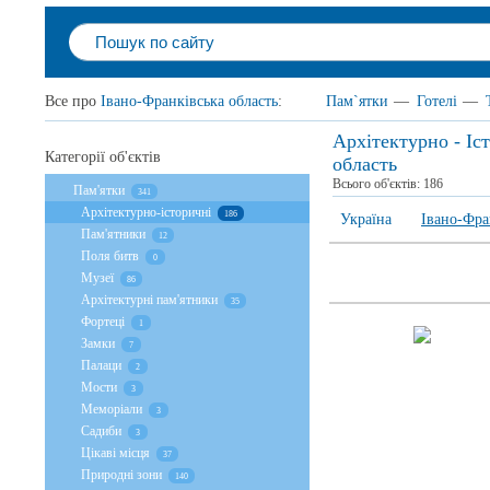
Все про
Івано-Франківська область
:
Пам`ятки
—
Готелі
—
Архітектурно - Іс
Категорії об'єктів
область
Всього об'єктів:
186
Пам'ятки
341
Архітектурно-історичні
186
Україна
Івано-Фра
Пам'ятники
12
Поля битв
0
Музеї
86
Архітектурні пам'ятники
35
Фортеці
1
Замки
7
Палаци
2
Мости
3
Меморіали
3
Садиби
3
Цікаві місця
37
Природні зони
140