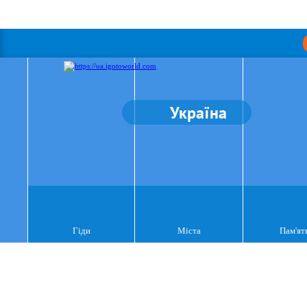
Україна
Гіди
Міста
Пам'ят