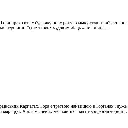
 Гори прекрасні у будь-яку пору року: взимку сюди приїздять пок
ькі вершини. Одне з таких чудових місць – полонина ...
країнських Карпатах. Гора є третьою найвищою в Ґорґанах і дуж
 маршрут. А для місцевих мешканців – місце збирання чорниці, .