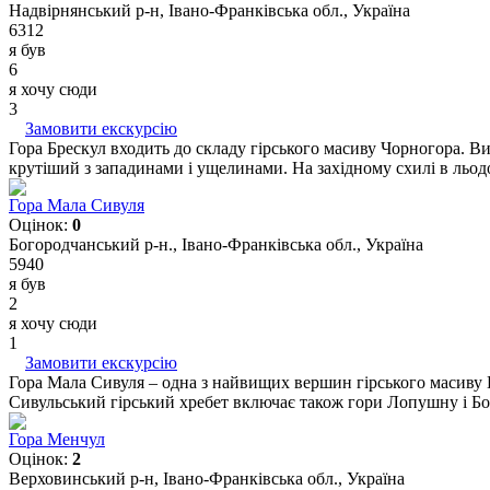
Надвірнянський р-н, Івано-Франківська обл., Україна
6312
я був
6
я хочу сюди
3
Замовити екскурсію
Гора Брескул входить до складу гірського масиву Чорногора. Ви
крутіший з западинами і ущелинами. На західному схилі в льод
Гора Мала Сивуля
Оцінок:
0
Богородчанський р-н., Івано-Франківська обл., Україна
5940
я був
2
я хочу сюди
1
Замовити екскурсію
Гора Мала Сивуля – одна з найвищих вершин гірського масиву Ґо
Сивульський гірський хребет включає також гори Лопушну і Бо
Гора Менчул
Оцінок:
2
Верховинський р-н, Івано-Франківська обл., Україна