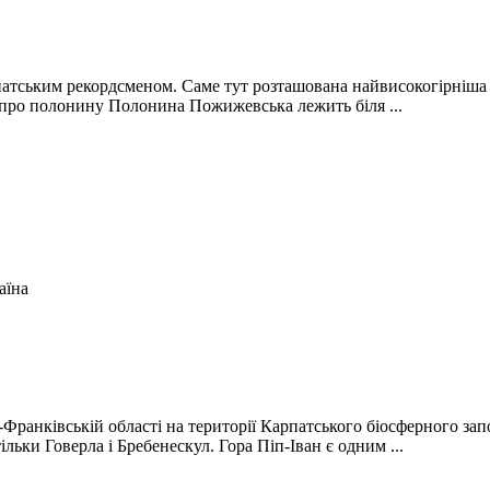
тським рекордсменом. Саме тут розташована найвисокогірніша у
и про полонину Полонина Пожижевська лежить біля ...
аїна
о-Франківській області на території Карпатського біосферного з
ільки Говерла і Бребенескул. Гора Піп-Іван є одним ...