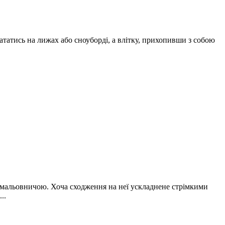
ататись на лижах або сноуборді, а влітку, прихопивши з собою
е мальовничою. Хоча сходження на неї ускладнене стрімкими
..