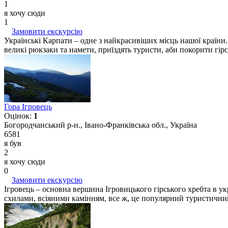
1
я хочу сюди
1
Замовити екскурсію
Українські Карпати – одне з найкрасивіших місць нашої країни.
великі рюкзаки та намети, приїздять туристи, аби покорити гірс
Гора Ігровець
Оцінок:
1
Богородчанський р-н., Івано-Франківська обл., Україна
6581
я був
2
я хочу сюди
0
Замовити екскурсію
Ігровець – основна вершина Ігровицького гірського хребта в у
схилами, всіяними камінням, все ж, це популярний туристичний