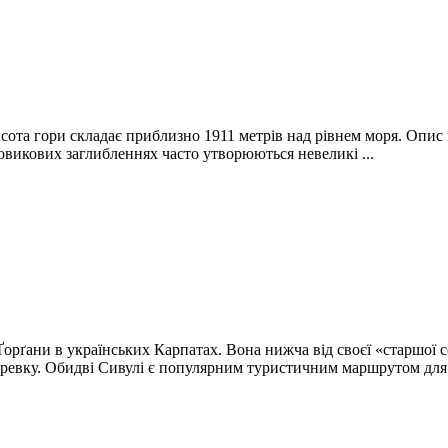
сота гори складає приблизно 1911 метрів над рівнем моря. Опис 
овикових заглибленнях часто утворюються невеликі ...
рґани в українських Карпатах. Вона нижча від своєї «старшої се
ревку. Обидві Сивулі є популярним туристичним маршрутом для 