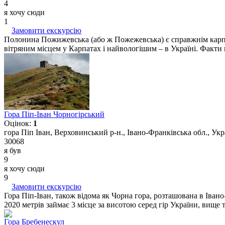
4
я хочу сюди
1
Замовити екскурсію
Полонина Пожижевська (або ж Пожежевська) є справжнім карпа
вітряним місцем у Карпатах і найвологішим – в Україні. Факт
Гора Піп-Іван Чорногірський
Оцінок:
1
гора Піп Іван, Верховинський р-н., Івано-Франківська обл., Укр
30068
я був
9
я хочу сюди
9
Замовити екскурсію
Гора Піп-Іван, також відома як Чорна гора, розташована в Іван
2020 метрів займає 3 місце за висотою серед гір України, вище т
Гора Бребенескул