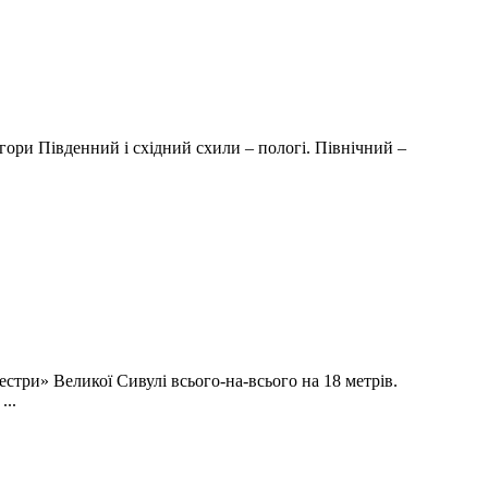
гори Південний і східний схили – пологі. Північний –
стри» Великої Сивулі всього-на-всього на 18 метрів.
...