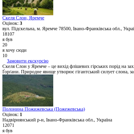
Скеля Слон, Яремче
Оцінок:
3
вул. Підскельна, м. Яремче 78500, Івано-Франківська обл., Укра
18107
я був
20
я хочу сюди
10
Замовити екскурсію
Скеля Слон у Яремче – це вихід флішевих гірських порід на зах
Ґорґани. Природне явище утворює гігантський силует слона, за 
Полонина Пожижевська (Пожежевська)
Оцінок:
1
Надвірнянський р-н, Івано-Франківська обл., Україна
12071
я був