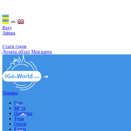
Вхід
Афіша
Стати гідом
Додати об'єкт
Моя карта
Україна
Гіди
Міста
Пам'ятки
Тури
Готелі
Блоги