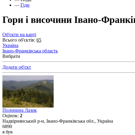
—
Гіди
Гори і височини Івано-Франкі
Об'єкти на карті
Всього об'єктів:
65
Україна
Івано-Франківська область
Вибрати
Додати об'єкт
Полонина Лазок
Оцінок:
2
Надвірнянський р-н, Івано-Франківська обл., Україна
6890
я був