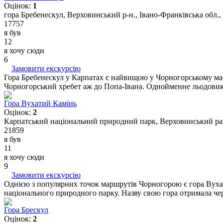
Оцінок:
1
гора Бребенескул, Верховинський р-н., Івано-Франківська обл.,
17757
я був
12
я хочу сюди
6
Замовити екскурсію
Гора Бребенескул у Карпатах є найвищою у Чорногорському маси
Чорногорський хребет аж до Попа-Івана. Однойменне льодовиков
Гора Вухатий Камінь
Оцінок:
2
Карпатський національний природний парк, Верховинський рай
21859
я був
11
я хочу сюди
9
Замовити екскурсію
Однією з популярних точок маршрутів Чорногорою є гора Вухат
національного природного парку. Назву свою гора отримала чере
Гора Брескул
Оцінок:
2