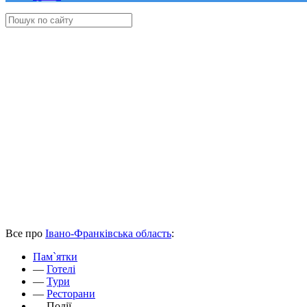
Все про
Івано-Франківська область
:
Пам`ятки
—
Готелі
—
Тури
—
Ресторани
—
Події