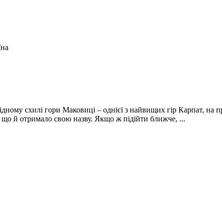
їна
ідному схилі гори Маковиці – однієї з найвищих гір Карпат, на п
що й отримало свою назву. Якщо ж підійти ближче, ...