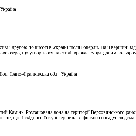
 Україна
ві і другою по висоті в Україні після Говерли. На її вершині в
е озеро, що утворилося на схилі, вражає смарагдовим кольором 
он, Івано-Франківська обл., Україна
ий Камінь. Розташована вона на території Верховинського район
з те, що зі східного боку її вершина за формою нагадує людське .