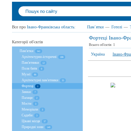
Все про
Івано-Франківська область
:
Пам`ятки
—
Готелі
—
Фортеці Івано-Фра
Категорії об'єктів
Всього об'єктів:
1
Пам'ятки
341
Україна
Івано-Фра
Архітектурно-історичні
186
Пам'ятники
12
Поля битв
0
Музеї
86
Архітектурні пам'ятники
35
Фортеці
1
Замки
7
Палаци
2
Мости
3
Меморіали
3
Садиби
3
Цікаві місця
37
Природні зони
140