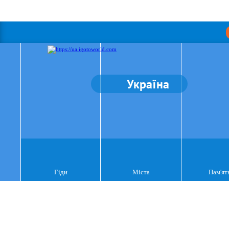
Україна
Гіди
Міста
Пам'ят