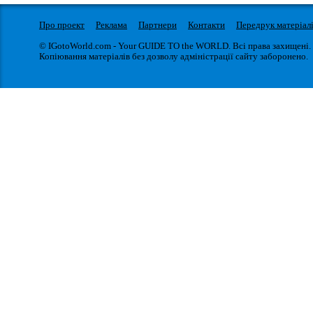
Про проект
Реклама
Партнери
Контакти
Передрук матеріал
© IGotoWorld.com - Your GUIDE TO the WORLD. Всі права захищені.
Копіювання матеріалів без дозволу адміністрації сайту заборонено.