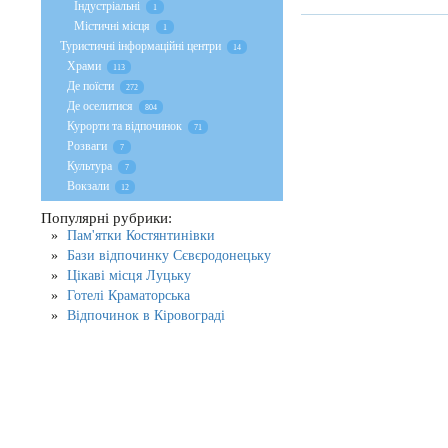
Індустріальні
1
Містичні місця
1
Туристичні інформаційні центри
14
Храми
113
Де поїсти
272
Де оселитися
804
Курорти та відпочинок
71
Розваги
7
Культура
7
Вокзали
12
Популярні рубрики:
Пам'ятки Костянтинівки
Бази відпочинку Сєвєродонецьку
Цікаві місця Луцьку
Готелі Краматорська
Відпочинок в Кіровограді