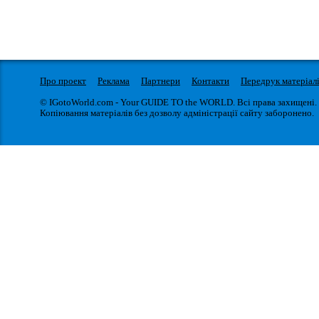
Про проект
Реклама
Партнери
Контакти
Передрук матеріал
© IGotoWorld.com - Your GUIDE TO the WORLD. Всі права захищені.
Копіювання матеріалів без дозволу адміністрації сайту заборонено.