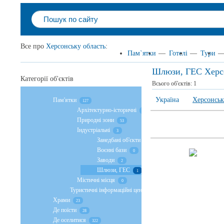
Все про
Херсонську область
:
Пам`ятки
—
Готелі
—
Тури
Шлюзи, ГЕС Херсо
Категорії об'єктів
Всього об'єктів:
1
Україна
Херсонськ
Пам'ятки
127
Архітектурно-історичні
72
Природні зони
53
Індустріальні
3
Занедбані об'єкти
0
Воєнні бази
0
Заводи
2
Шлюзи, ГЕС
1
Містичні місця
0
Туристичні інформаційні цен...
2
Храми
23
Де поїсти
28
Де оселитися
322