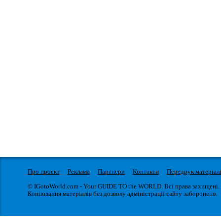
Про проект
Реклама
Партнери
Контакти
Передрук матеріал
© IGotoWorld.com - Your GUIDE TO the WORLD. Всі права захищені.
Копіювання матеріалів без дозволу адміністрації сайту заборонено.