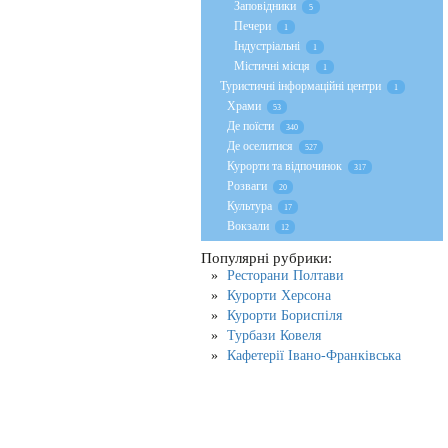
Заповідники
5
Печери
1
Індустріальні
1
Містичні місця
1
Туристичні інформаційні центри
1
Храми
53
Де поїсти
340
Де оселитися
527
Курорти та відпочинок
317
Розваги
20
Культура
17
Вокзали
12
Популярні рубрики:
Ресторани Полтави
Курорти Херсона
Курорти Бориспіля
Турбази Ковеля
Кафетерії Івано-Франківська