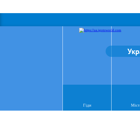
Укр
Гіди
Міст