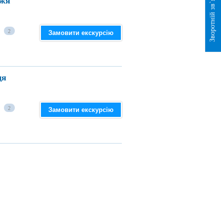
Зворотній зв`язок
жжя
2
Замовити екскурсію
ця
2
Замовити екскурсію