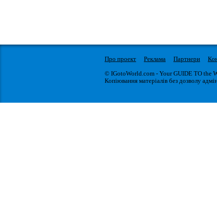
Про проект
Реклама
Партнери
Ко
© IGotoWorld.com - Your GUIDE TO the 
Копіювання матеріалів без дозволу адмін