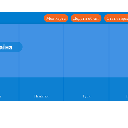
Моя карта
Додати об'єкт
Стати гідо
аїна
а
Пам'ятки
Тури