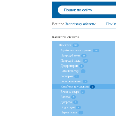
Все про
Запорізьку область
:
Пам`я
Категорії об'єктів
Пам'ятки
293
Архітектурно-історичні
262
Природні зони
34
Природні парки
10
Дендропарки
0
Ботанічні сади
1
Зоопарки
0
Гори і височини
3
Каньйони та ущелини
3
Річки та озера
3
Болота
0
Джерела
2
Водоспади
3
Парки і сади
7