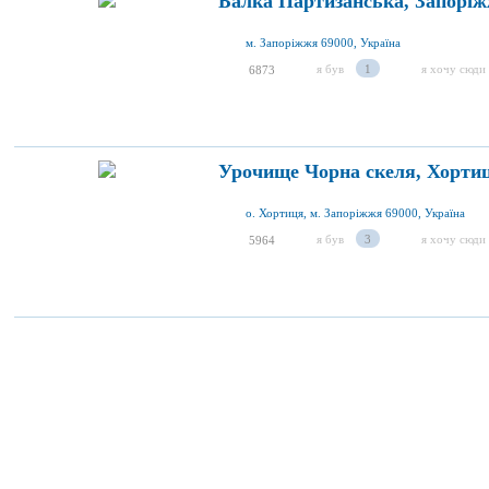
Балка Партизанська, Запорі
м. Запоріжжя 69000, Україна
я був
1
я хочу сюди
6873
Урочище Чорна скеля, Хорти
о. Хортиця, м. Запоріжжя 69000, Україна
я був
3
я хочу сюди
5964