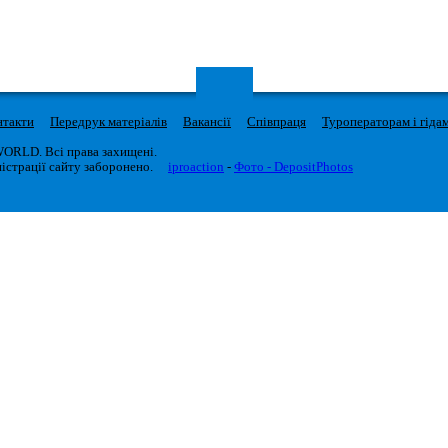
нтакти
Передрук матеріалів
Вакансії
Співпраця
Туроператорам і гіда
WORLD. Всі права захищені.
істрації сайту заборонено.
iproaction
-
Фото - DepositPhotos