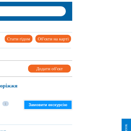
Стати гідом
Об'єкти на карті
Додати об'єкт
поріжжя
1
Замовити екскурсію