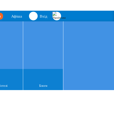
м
Афіша
Вхід
Готелі
Блоги