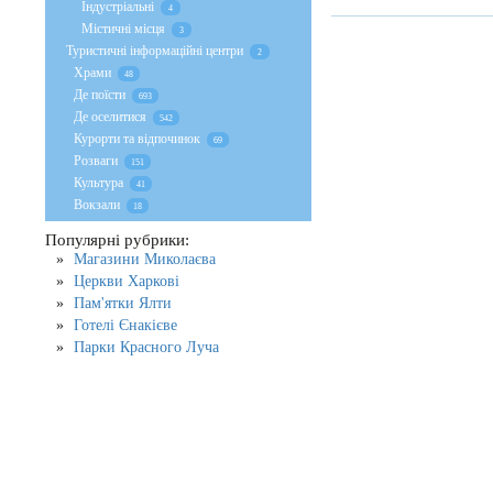
Індустріальні
4
Містичні місця
3
Туристичні інформаційні центри
2
Храми
48
Де поїсти
693
Де оселитися
542
Курорти та відпочинок
69
Розваги
151
Культура
41
Вокзали
18
Популярні рубрики:
Магазини Миколаєва
Церкви Харкові
Пам'ятки Ялти
Готелі Єнакієве
Парки Красного Луча