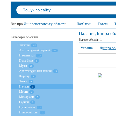
Все про
Дніпропетровську область
:
Пам`ятки
—
Готелі
—
Палаци Дніпра об
Категорії об'єктів
Всього об'єктів:
1
Пам'ятки
312
Україна
Дніпра об
Архітектурно-історичні
265
Пам'ятники
115
Поля битв
0
Музеї
46
Архітектурні пам'ятники
18
Фортеці
2
Замки
0
Палаци
1
Мости
7
Меморіали
9
Садиби
2
Цікаві місця
72
Природні зони
41