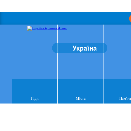
Україна
Гіди
Міста
Пам'ят