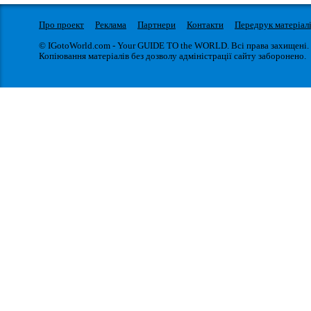
Про проект
Реклама
Партнери
Контакти
Передрук матеріал
© IGotoWorld.com - Your GUIDE TO the WORLD. Всі права захищені.
Копіювання матеріалів без дозволу адміністрації сайту заборонено.