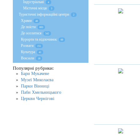
Індустріальні
4
Містичні місця
3
Туристичні інформаційні центри
2
Храми
48
Де поїсти
693
Де оселитися
542
Курорти та відпочинок
69
Розваги
151
Культура
41
Вокзали
18
Популярні рубрики:
Бари Мукачеве
Музеї Миколаєва
Парки Вінниці
Паби Хмельницького
Церкви Чернігові