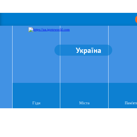
Україна
Гіди
Міста
Пам'ят