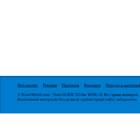
Про проект
Реклама
Партнери
Контакти
Передрук матеріал
© IGotoWorld.com - Your GUIDE TO the WORLD. Всі права захищені.
Копіювання матеріалів без дозволу адміністрації сайту заборонено.