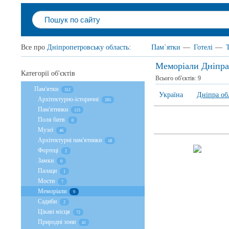
Все про
Дніпропетровську область
:
Пам`ятки
—
Готелі
—
Меморіали Дніпра
Категорії об'єктів
Всього об'єктів:
9
Пам'ятки
312
Україна
Дніпра об
Архітектурно-історичні
265
Пам'ятники
115
Поля битв
0
Музеї
46
Архітектурні пам'ятники
18
Фортеці
2
Замки
0
Палаци
1
Мости
7
Меморіали
9
Садиби
2
Цікаві місця
72
Природні зони
41