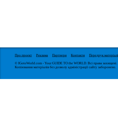
Про проект
Реклама
Партнери
Контакти
Передрук матеріал
© IGotoWorld.com - Your GUIDE TO the WORLD. Всі права захищені.
Копіювання матеріалів без дозволу адміністрації сайту заборонено.