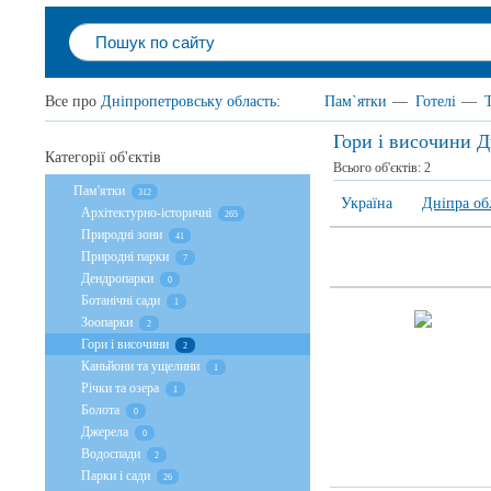
Все про
Дніпропетровську область
:
Пам`ятки
—
Готелі
—
Гори і височини Д
Категорії об'єктів
Всього об'єктів:
2
Пам'ятки
312
Україна
Дніпра об
Архітектурно-історичні
265
Природні зони
41
Природні парки
7
Дендропарки
0
Ботанічні сади
1
Зоопарки
2
Гори і височини
2
Каньйони та ущелини
1
Річки та озера
1
Болота
0
Джерела
0
Водоспади
2
Парки і сади
26