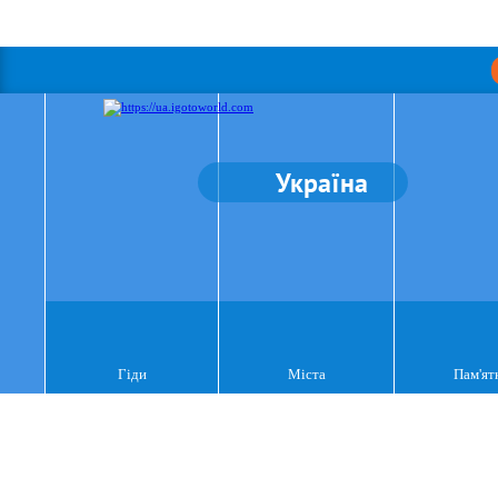
Україна
Гіди
Міста
Пам'ят