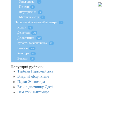
Заповідники
1
Печери
0
Індустріальні
4
Містичні місця
3
Туристичні інформаційні центри
2
Храми
48
Де поїсти
693
Де оселитися
542
Курорти та відпочинок
69
Розваги
151
Культура
41
Вокзали
18
Популярні рубрики:
Турбази Первомайська
Видатні місця Рівне
Парки Житомира
Бази відпочинку Одесі
Пам'ятки Житомира