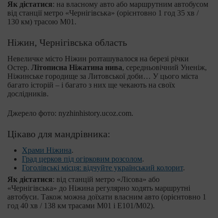
Як дістатися
: на власному авто або маршрутним автобусом
від станції метро «Чернігівська» (орієнтовно 1 год 35 хв /
130 км) трасою М01.
Ніжин, Чернігівська область
Невеличке місто Ніжин розташувалося на березі річки
Остер.
Літописна Ніжатина нива
, середньовічний Уненіж,
Ніжинське городище за Литовської доби… У цього міста
багато історій – і багато з них ще чекають на своїх
дослідників.
Джерело фото: nyzhinhistory.ucoz.com.
Цікаво для мандрівника:
Храми Ніжина
.
Град церков під огірковим розсолом
.
Гоголівські місця: відчуйте український колорит
.
Як дістатися
: від станцій метро «Лісова» або
«Чернігівська» до Ніжина регулярно ходять маршрутні
автобуси. Також можна доїхати власним авто (орієнтовно 1
год 40 хв / 138 км трасами М01 і Е101/М02).