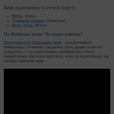
Бази відпочинку та готелі поруч:
Метро
, Літки.
Домашній затишок
, Новосілки.
Шале Десна
, Жукин.
На Київське море. Чи водосховище?
Відпочивати на Київському морі
– це відпочивати
небанально і зі смаком. І водночас їхати далеко точно не
доведеться. А по дорозі можна ознайомитися з його
параметрами, аби стало зрозуміло, чому це водосховище так
нагадує справжнє море.