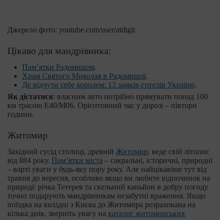
Джерело фото: youtube.com/user/atdigit.
Цікаво для мандрівника:
Пам’ятки Радомишля
.
Храм Святого Миколая в Радомишлі
.
Де відчути себе королем: 13 замків-готелів України
.
Як дістатися
: власним авто потрібно прямувати понад 100
км трасою Е40/М06. Орієнтовний час у дорозі – півтори
години.
Житомир
Західний сусід столиці, древній
Житомир
, веде свій літопис
від 884 року.
Пам’ятки міста
– сакральні, історичні, природні
– варті уваги у будь-яку пору року. Але найцікавіше тут від
травня до вересня, особливо якщо ви любите відпочинок на
природі: річка Тетерев та скельний каньйон в добру погоду
точно подарують мандрівникам незабутні враження. Якщо
поїздка на вихідні з Києва до Житомира розрахована на
кілька днів, зверніть увагу на
каталог житомирських