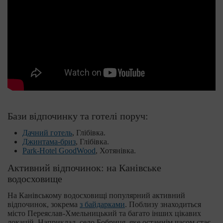
Бази відпочинку та готелі поруч:
Дачний готель
, Глібівка.
Джинтама-бриз
, Глібівка.
Park-Hotel GoodWood
, Хотянівка.
Активний відпочинок: на Канівське
водосховище
На Канівському водосховищі популярний активний
відпочинок, зокрема
з байдарками
. Поблизу знаходиться
місто Переяслав-Хмельницький та багато інших цікавих
локацій. Наприклад, село Бобриця, яке останнім часом стає