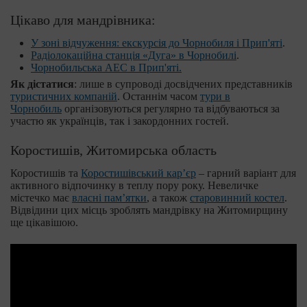
Цікаво для мандрівника:
У зоні відчуження: екскурсія до Чорнобиля і Прип'яті
.
Радіолокаційна станція «Дуга» в Чорнобилі
.
Чорнобильська АЕС в Прип'яті.
Як дістатися
: лише в супроводі досвідчених представників
туристичних компаній
. Останнім часом
тури в
Чорнобиль
організовуються регулярно та відбуваються за
участю як українців, так і закордонних гостей.
Коростишів, Житомирська область
Коростишів та
Коростишівський кар’єр
– гарний варіант для
активного відпочинку в теплу пору року. Невеличке
містечко має
власні пам’ятки
, а також
старовинний костел
.
Відвідини цих місць зроблять мандрівку на Житомирщину
ще цікавішою.