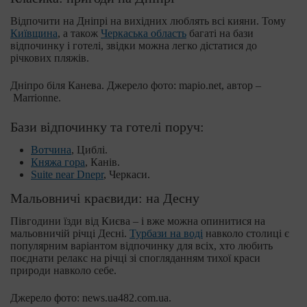
Відпочити на Дніпрі на вихідних люблять всі кияни. Тому
Київщина
, а також
Черкаська область
багаті на бази
відпочинку і готелі, звідки можна легко дістатися до
річкових пляжів.
Дніпро біля Канева. Джерело фото: mapio.net, автор –
Marrionne.
Бази відпочинку та готелі поруч:
Вотчина
, Циблі.
Княжа гора
, Канів.
Suite near Dnepr
, Черкаси.
Мальовничі краєвиди: на Десну
Півгодини їзди від Києва – і вже можна опинитися на
мальовничій річці Десні.
Турбази на воді
навколо столиці є
популярним варіантом відпочинку для всіх, хто любить
поєднати релакс на річці зі спогляданням тихої краси
природи навколо себе.
Джерело фото: news.ua482.com.ua.