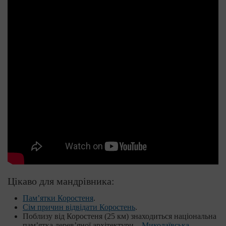
Цікаво для мандрівника:
Пам’ятки Коростеня
.
Сім причин відвідати Коростень
.
Поблизу від Коростеня (25 км) знаходиться національна
пам’ятка дерев’яної архітектури –
Миколаївська