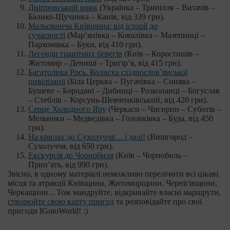
Дніпровський вояж
(Українка – Трипілля – Витачів –
Балико-Щучинка – Канів, від 339 грн).
Мальовнича Київщина: від історії до
сучасності
(Мар’янівка – Ковалівка – Мазепинці –
Пархомівка – Буки, від 410 грн).
Легенди гранітних берегів
(Київ – Коростишів –
Житомир – Дениші – Тригір’я, від 415 грн).
Багатолика Рось. Колиска східнослов’янської
цивілізації
(Біла Церква – Пугачівка – Синява –
Бушеве – Бородані – Дибинці – Розкопанці – Богуслав
– Стеблів – Корсунь-Шевченківський, від 420 грн).
Серце Холодного Яру
(Черкаси – Чигирин – Суботів –
Мельники – Медведівка – Головківка – Буда, від 450
грн).
На крилах до Сухолуччя… і далі!
(Вишгород –
Сухолуччя, від 650 грн).
Екскурсія до Чорнобиля
(Київ – Чорнобиль –
Прип’ять, від 990 грн).
Звісно, в одному матеріалі неможливо перелічити всі цікаві
місця та атракції Київщини, Житомирщини, Чернігівщини,
Черкащини... Тож мандруйте, відкривайте власні маршрути,
створюйте свою карту пригод
та розповідайте про свої
пригоди IGotoWorld! :)