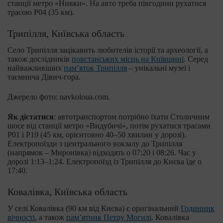
станції метро «Нивки». На авто треба півгодини рухатися
трасою Р04 (35 км).
Трипілля, Київська область
Село Трипілля зацікавить любителів історії та археології, а
також дослідників
повстанських місць на Київщині
. Серед
найважливіших
пам’яток Трипілля
– унікальні музеї і
таємнича Дівич-гора.
Джерело фото: navkoloua.com.
Як дістатися
: автотранспортом потрібно їхати Столичним
шосе від станції метро «Видубичі», потім рухатися трасами
Р01 і P19 (45 км, орієнтовно 40–50 хвилин у дорозі).
Електропоїзди з центрального вокзалу до Трипілля
(напрямок – Миронівка) відходять о 07:20 і 08:26. Час у
дорозі 1:13–1:24. Електропоїзд із Трипілля до Києва їде о
17:40.
Ковалівка, Київська область
У селі Ковалівка (90 км від Києва) є оригінальний
Годинник
вічності
, а також
пам’ятник Петру Могилі
. Ковалівка