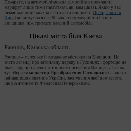
По-друге, на автомобілі можна самостійно прокласти
маршрут лише тими пам’яткам, які вам цікаві. Якщо у вас
немає машини, можна взяти авто напрокат.
Оренда авто в
Києві
користується все більшою популярністю і часто
вигідніша, ніж тримати власний автомобіль.
Цікаві міста біля Києва
Ржищів, Київська область
Ржищів – маленьке й загадкове містечко на Київщині. Це
місто легенд: про затоплену церкву в Гусинцях і фортецю на
Іван-горі, про древнє літописне поселення Вжище… Також
тут зберігся
монастир Преображення Господнього
– одна з
найдавніших святинь України, заснування якої пов’язують
ще з Антонієм та Феодосієм Печерськими.