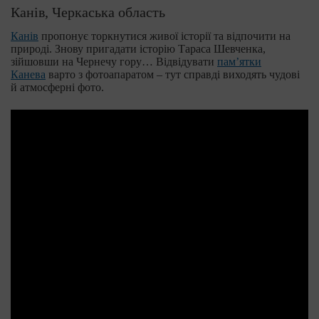
Канів, Черкаська область
Канів
пропонує торкнутися живої історії та відпочити на
природі. Знову пригадати історію Тараса Шевченка,
зійшовши на Чернечу гору… Відвідувати
пам’ятки
Канева
варто з фотоапаратом – тут справді виходять чудові
й атмосферні фото.