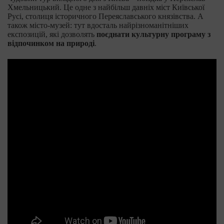
Хмельницький. Це одне з найбільш давніх міст Київської
Русі, столиця історичного Переяславського князівства. А
також місто-музей: тут вдосталь найрізноманітніших
експозицій, які дозволять
поєднати культурну програму з
відпочинком на природі
.