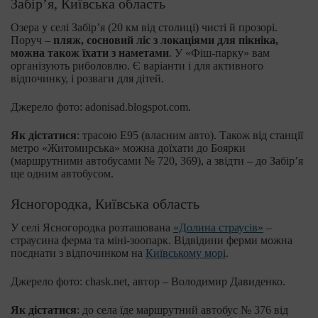
Забір’я, Київська область
Озера у селі Забір’я (20 км від столиці) чисті й прозорі.
Поруч –
пляж, сосновий ліс з локаціями для пікніка,
можна також їхати з наметами
. У «Фіш-парку» вам
організують риболовлю. Є варіанти і для активного
відпочинку, і розваги для дітей.
Джерело фото: adonisad.blogspot.com.
Як дістатися
: трасою E95 (власним авто). Також від станції
метро «Житомирська» можна доїхати до Боярки
(маршрутними автобусами № 720, 369), а звідти – до Забір’я
ще одним автобусом.
Ясногородка, Київська область
У селі Ясногородка розташована
«Долина страусів»
–
страусина ферма та міні-зоопарк. Відвідини ферми можна
поєднати з відпочинком на
Київському морі
.
Джерело фото: chask.net, автор – Володимир Давиденко.
Як дістатися
: до села їде маршрутний автобус № 376 від