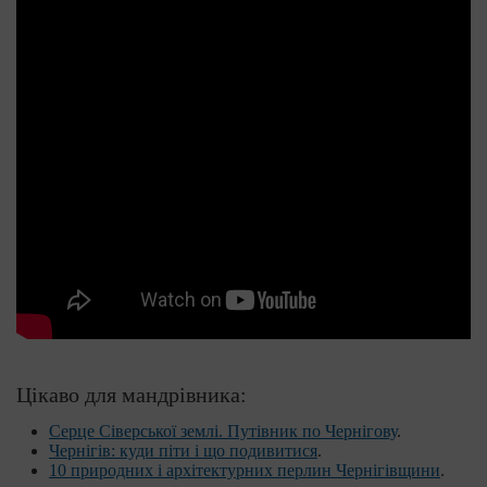
Цікаво для мандрівника:
Серце Сіверської землі. Путівник по Чернігову
.
Чернігів: куди піти і що подивитися
.
10 природних і архітектурних перлин Чернігівщини
.