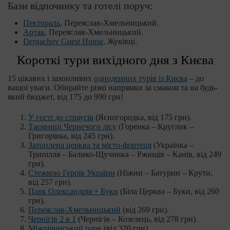
Бази відпочинку та готелі поруч:
Пектораль
, Переяслав-Хмельницький.
Артак
, Переяслав-Хмельницький.
Dergachov Guest House
, Жуківці.
Короткі тури вихідного дня з Києва
15 цікавих і захопливих
одноденних турів із Києва
– до
вашої уваги. Обирайте різні напрямки за смаком та на будь-
який бюджет, від 175 до 990 грн!
У гості до страусів
(Ясногородка, від 175 грн).
Таємниці Чернечого лісу
(Горенка – Круглик –
Григорівка, від 245 грн).
Затоплена церква та місто-фортеця
(Українка –
Трипілля – Балико-Щучинка – Ржищів – Канів, від 249
грн).
Стежкою Героїв України
(Ніжин – Батурин – Крути,
від 257 грн).
Парк Олександрія + Буки
(Біла Церква – Буки, від 260
грн).
Переяслав-Хмельницький
(від 269 грн).
Чернігів 2 в 1
(Чернігів – Козелець, від 278 грн).
Міжрічинський парк
(від 320 грн).