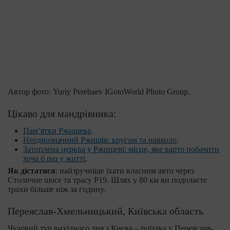
Автор фото: Yuriy Perebaev IGotoWorld Photo Group.
Цікаво для мандрівника:
Пам’ятки Ржищева
.
Неоднозначний Ржищів: кругом та навколо
.
Затоплена церква у Ржищеві: місце, яке варто побачити
хоча б раз у житті
.
Як дістатися
: найзручніше їхати власним авто через
Столичне шосе та трасу Р19. Шлях у 80 км ви подолаєте
трохи більше ніж за годину.
Переяслав-Хмельницький, Київська область
Чудовий тур вихідного дня з Києва – поїздка у Переяслав-