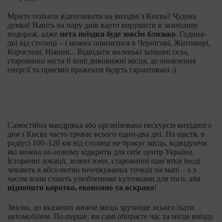
Мрієте поїхати відпочивати на вихідні з Києва? Чудова
думка! Навіть на пару днів варто вирушити в захопливу
подорож, адже
мета поїздки буде зовсім близько
. Година-
дві від столиці – і можна опинитися в Чернігові, Житомирі,
Коростені, Ніжині... Відвідати маленькі затишні села,
старовинні міста й інші дивовижні місця, де оновлення
енергії та приємні враження будуть гарантовані :)
Самостійна мандрівка або організована екскурсія вихідного
дня з Києва часто триває всього один-два дні. На щастя, в
радіусі 100–120 км від столиці не бракує місць, відвідуючи
які можна по-новому відкрити для себе центр України.
Історичні локації, зелені зони, старовинні пам’ятки іноді
чекають в абсолютно неочікуваних точках на мапі – а з
часом вони стають улюбленими куточками для того, аби
відпочити коротко, економно та яскраво
!
Звісно, до вказаних нижче місць зручніше всього їхати
автомобілем. По-перше, ви самі обираєте час та місце виїзду.