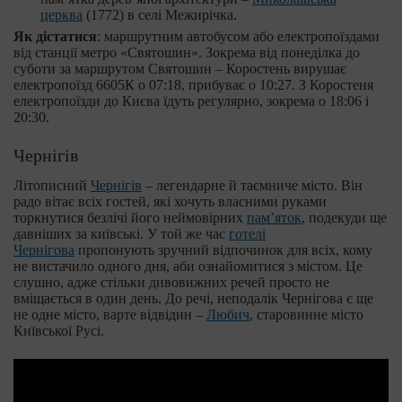
церква
(1772) в селі Межирічка.
Як дістатися
: маршрутним автобусом або електропоїздами
від станції метро «Святошин». Зокрема від понеділка до
суботи за маршрутом Святошин – Коростень вирушає
електропоїзд 6605К о 07:18, прибуває о 10:27. З Коростеня
електропоїзди до Києва їдуть регулярно, зокрема о 18:06 і
20:30.
Чернігів
Літописний
Чернігів
– легендарне й таємниче місто. Він
радо вітає всіх гостей, які хочуть власними руками
торкнутися безлічі його неймовірних
пам’яток
, подекуди ще
давніших за київські. У той же час
готелі
Чернігова
пропонують зручний відпочинок для всіх, кому
не вистачило одного дня, аби ознайомитися з містом. Це
слушно, адже стільки дивовижних речей просто не
вміщається в один день. До речі, неподалік Чернігова є ще
не одне місто, варте відвідин –
Любич
, старовинне місто
Київської Русі.