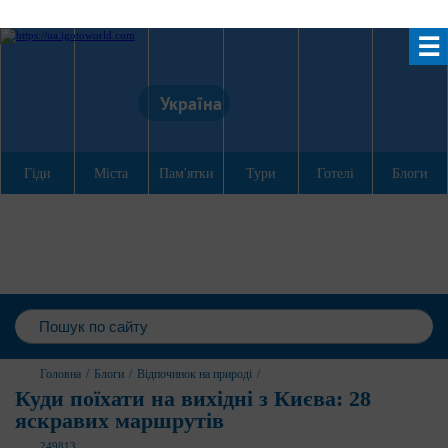
☰
Україна
Гіди
Міста
Пам'ятки
Тури
Готелі
Блоги
Головна
/
Блоги
/
Відпочинок на природі
/
Куди поїхати на вихідні з Києва: 28
яскравих маршрутів
249813