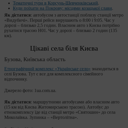
Тематичні тури в Корсунь-Шевченківський
.
Куди поїхати на Покрову: місцями козацької слави
.
Як дістатися
: автобусом з автостанції поблизу станції метро
«Видубичі». Перші рейси вирушають о 8:00 і 9:05. Час у
дорозі – близько 2,5 годин. Власним авто з Києва потрібно
рухатися трасою H01. Час у дорозі – близько 2 годин (135
км).
Цікаві села біля Києва
Бузова, Київська область
Етнографічний комплекс «Українське село»
знаходиться в
селі Бузова. Тут є все для комплексного сімейного
відпочинку.
Джерело фото: 1ua.com.ua.
Як дістатися
: маршрутними автобусами або власним авто
(15 км від Києва Житомирською трасою). Автобус до
етнокомплексу їде від станції метро «Святошин» до села
Миколаївка. Зупинка – «Вертолітна».