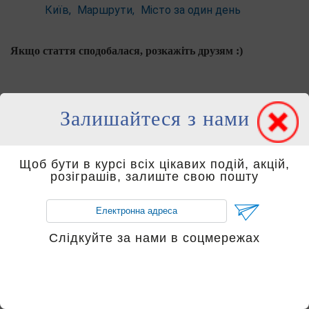
Київ
Маршрути
Місто за один день
Якщо стаття сподобалася, розкажіть друзям :)
Залишайтеся з нами
Слідкуйте за нами в соцмережах
Щоб бути в курсі всіх цікавих подій, акцій,
розіграшів, залиште свою пошту
Інші статті
Слідкуйте за нами в соцмережах
Подорож до Чорної
Тимарська садиба:
гори: огляд пам’яток