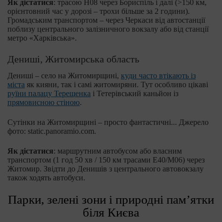
Як дістатися
: трасою Н08 через Бориспіль і далі (˃150 км,
орієнтовний час у дорозі – трохи більше за 2 години).
Громадським транспортом – через Черкаси від автостанції
поблизу центрального залізничного вокзалу або від станції
метро «Харківська».
Дениші, Житомирська область
Дениші – село на Житомирщині,
куди часто втікають із
міста
як кияни, так і самі житомиряни. Тут особливо цікаві
руїни палацу Терещенка
і Тетерівський каньйон із
прямовисною стіною
.
Сутінки на Житомирщині – просто фантастичні... Джерело
фото: static.panoramio.com.
Як дістатися
: маршрутним автобусом або власним
транспортом (1 год 50 хв / 150 км трасами Е40/М06) через
Житомир. Звідти до Денишів з центрального автовокзалу
також ходять автобуси.
Парки, зелені зони і природні пам’ятки
біля Києва