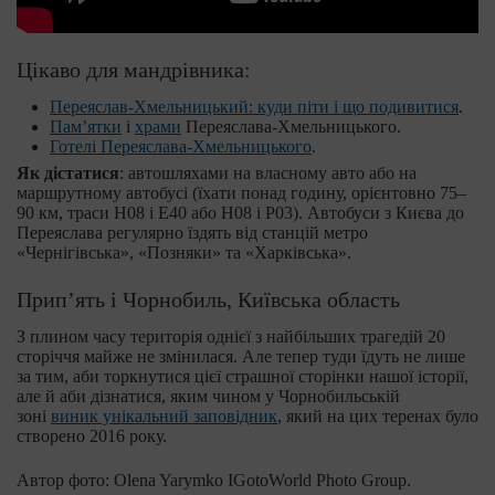
Цікаво для мандрівника:
Переяслав-Хмельницький: куди піти і що подивитися
.
Пам’ятки
і
храми
Переяслава-Хмельницького.
Готелі Переяслава-Хмельницького
.
Як дістатися
: автошляхами на власному авто або на
маршрутному автобусі (їхати понад годину, орієнтовно 75–
90 км, траси H08 і Е40 або H08 і P03). Автобуси з Києва до
Переяслава регулярно їздять від станцій метро
«Чернігівська», «Позняки» та «Харківська».
Прип’ять і Чорнобиль, Київська область
З плином часу територія однієї з найбільших трагедій 20
сторіччя майже не змінилася. Але тепер туди їдуть не лише
за тим, аби торкнутися цієї страшної сторінки нашої історії,
але й аби дізнатися, яким чином у Чорнобильській
зоні
виник унікальний заповідник
, який на цих теренах було
створено 2016 року.
Автор фото: Olena Yarymko IGotoWorld Photo Group.