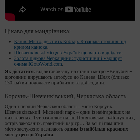
Цікаво для мандрівника:
Канів. Місто, де спить Кобзар. Козацька столиця під
крилом канюка
.
Шевченківські місця в Україні: що варто відвідати
.
Золота підкова Черкащини: туристичний маршрут
очима IGotoWorld.com
.
Як дістатися
: від автовокзалу на станції метро «Видубичі»
щогодини вирушають автобуси до Канева. Шлях (близько
130 км) ви подолаєте приблизно за дві години.
Корсунь-Шевченківський, Черкаська область
Одна з перлин Черкаської області – місто Корсунь-
Шевченківський. Місцевий парк – один із найгарніших на
цих теренах. Тут захоплює палац Понятовського-Лопухіних,
острів закоханих, гранітний кар’єр… За всі ці пам’ятки
місто заслужено називають
одним із найбільш красивих
міст у центрі України
.