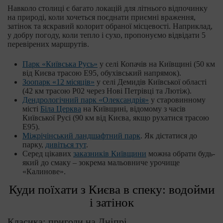
Навколо столиці є багато локацій для літнього відпочинку
на природі, коли хочеться поєднати приємні враження,
затінок та яскравий колорит обраної місцевості. Наприклад,
у добру погоду, коли тепло і сухо, пропонуємо відвідати 5
перевірених маршрутів.
Парк «Київська Русь»
у селі Копачів на Київщині (50 км
від Києва трасою Е95, обухівський напрямок).
Зоопарк «12 місяців»
у селі Демидів Київської області
(42 км трасою Р02 через Нові Петрівці та Лютіж).
Дендрологічний парк «Олександрія»
у старовинному
місті
Біла Церква
на Київщині, відомому з часів
Київської Русі (90 км від Києва, якщо рухатися трасою
Е95).
Міжрічінський ландшафтний парк
. Як дістатися до
парку,
дивіться тут
.
Серед цікавих
заказників Київщини
можна обрати будь-
який до смаку – зокрема мальовниче урочище
«Калинове».
Куди поїхати з Києва в спеку: водойми
і затінок
Класика: пригоди на Дніпрі