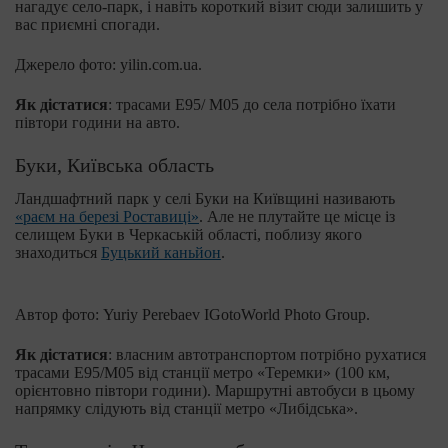
нагадує село-парк, і навіть короткий візит сюди залишить у
вас приємні спогади.
Джерело фото: yilin.com.ua.
Як дістатися
: трасами E95/ М05 до села потрібно їхати
півтори години на авто.
Буки, Київська область
Ландшафтний парк у селі Буки на Київщині називають
«раєм на березі Роставиці»
. Але не плутайте це місце із
селищем Буки в Черкаській області, поблизу якого
знаходиться
Буцький каньйон
.
Автор фото: Yuriy Perebaev IGotoWorld Photo Group.
Як дістатися
: власним автотранспортом потрібно рухатися
трасами Е95/М05 від станції метро «Теремки» (100 км,
орієнтовно півтори години). Маршрутні автобуси в цьому
напрямку слідують від станції метро «Либідська».