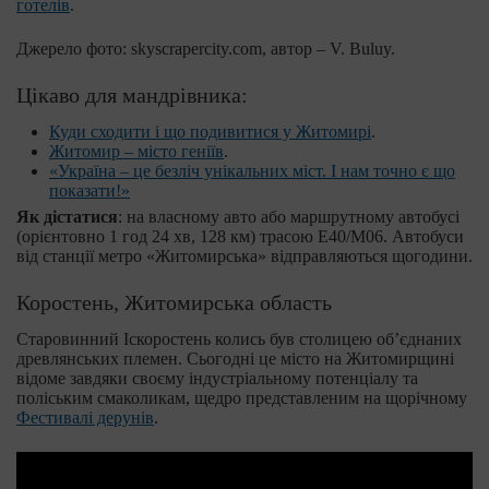
готелів
.
Джерело фото: skyscrapercity.com, автор – V. Buluy.
Цікаво для мандрівника:
Куди сходити і що подивитися у Житомирі
.
Житомир – місто геніїв
.
«Україна – це безліч унікальних міст. І нам точно є що
показати!»
Як дістатися
: на власному авто або маршрутному автобусі
(орієнтовно 1 год 24 хв, 128 км) трасою Е40/М06. Автобуси
від станції метро «Житомирська» відправляються щогодини.
Коростень, Житомирська область
Старовинний Іскоростень колись був столицею об’єднаних
древлянських племен. Сьогодні це місто на Житомирщині
відоме завдяки своєму індустріальному потенціалу та
поліським смаколикам, щедро представленим на щорічному
Фестивалі дерунів
.