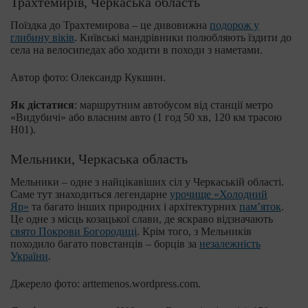
Трахтемирів, Черкаська область
Поїздка до Трахтемирова – це дивовижна
подорож у
глибину віків
. Київські мандрівники полюбляють їздити до
села на велосипедах або ходити в походи з наметами.
Автор фото: Олександр Кукшин.
Як дістатися
: маршрутним автобусом від станції метро
«Видубичі» або власним авто (1 год 50 хв, 120 км трасою
H01).
Мельники, Черкаська область
Мельники – одне з найцікавіших сіл у Черкаській області.
Саме тут знаходиться легендарне
урочище «Холодний
Яр»
та багато інших природних і архітектурних
пам’яток
.
Це одне з місць козацької слави, де яскраво відзначають
свято Покрови Богородиці
. Крім того, з Мельників
походило багато повстанців – борців за
незалежність
України
.
Джерело фото: arttemenos.wordpress.com.