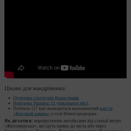
Цікаво для мандрівника:
Оглядова стаття про Коростишів
.
Невідома Україна: 11 унікальних міст
.
Поблизу (17 км) знаходиться мальовничий
кар’єр
«Високий камінь»
у селі Новогородецьке.
Як дістатися
: маршрутними автобусами від станції метро
«Житомирська», які їдуть прямо до міста або через