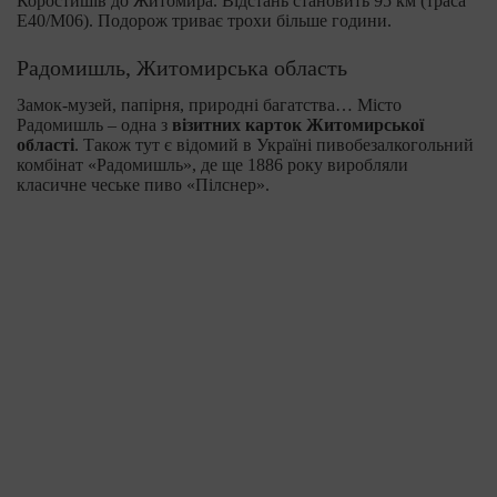
Коростишів до Житомира. Відстань становить 95 км (траса
Е40/М06). Подорож триває трохи більше години.
Радомишль, Житомирська область
Замок-музей, папірня, природні багатства… Місто
Радомишль – одна з
візитних карток Житомирської
області
. Також тут є відомий в Україні пивобезалкогольний
комбінат «Радомишль», де ще 1886 року виробляли
класичне чеське пиво «Пілснер».