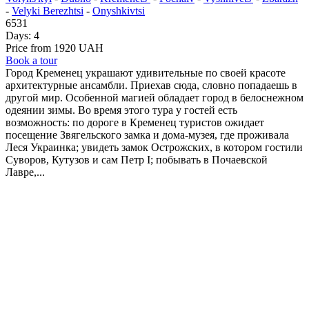
-
Velyki Berezhtsi
-
Onyshkivtsi
6531
Days:
4
Price from 1920 UAH
Book a tour
Город Кременец украшают удивительные по своей красоте
архитектурные ансамбли. Приехав сюда, словно попадаешь в
другой мир. Особенной магией обладает город в белоснежном
одеянии зимы. Во время этого тура у гостей есть
возможность: по дороге в Кременец туристов ожидает
посещение Звягельского замка и дома-музея, где проживала
Леся Украинка; увидеть замок Острожских, в котором гостили
Суворов, Кутузов и сам Петр I; побывать в Почаевской
Лавре,...