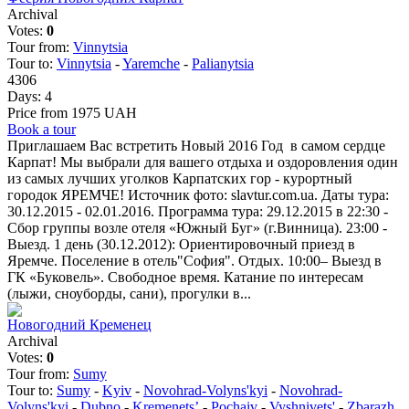
Archival
Votes:
0
Tour from:
Vinnytsia
Tour to:
Vinnytsia
-
Yaremchе
-
Palianytsia
4306
Days:
4
Price from 1975 UAH
Book a tour
Приглашаем Вас встретить Новый 2016 Год в самом сердце
Карпат! Мы выбрали для вашего отдыха и оздоровления один
из самых лучших уголков Карпатских гор - курортный
городок ЯРЕМЧЕ! Источник фото: slavtur.com.ua. Даты тура:
30.12.2015 - 02.01.2016. Программа тура: 29.12.2015 в 22:30 -
Сбор группы возле отеля «Южный Буг» (г.Винница). 23:00 -
Выезд. 1 день (30.12.2012): Ориентировочный приезд в
Яремче. Поселение в отель"София". Отдых. 10:00– Выезд в
ГК «Буковель». Свободное время. Катание по интересам
(лыжи, сноуборды, сани), прогулки в...
Новогодний Кременец
Archival
Votes:
0
Tour from:
Sumy
Tour to:
Sumy
-
Kyiv
-
Novohrad-Volyns'kyi
-
Novohrad-
Volyns'kyi
-
Dubno
-
Kremenetsʼ
-
Pochaiv
-
Vyshnivets'
-
Zbarazh