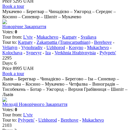
Price 5295 UAH
Book a tour
Мукачево – Берегвар – Чинадієво – Ужгород – Середнє –
Косино – Синевир – Шипіт – Мукачево
Новорічне Закарпаття
Votes:
0
Tour from:
L'viv
-
Mukachevo
-
Karpaty
-
Svaliava
Tour to:
Karpaty
-
Zakarpattia (Transcarpathian)
-
Berehove
-
Veliatyn
-
Vynohradiv
-
Uzhhorod
-
Kosyno
-
Mukachevo
-
Kolochava
-
Synevyr
-
Iza
-
Verkhnia Hrabivnytsia
-
Pylypets'
2295
Days:
6
Price 8995 UAH
Book a tour
Львів – Берегвар – Чинадієво – Берегово – Іза – Синевир –
Колочава – Косино – Мукачево – Четфалва – Виноградів –
Тисобекень – Ботар – Ужгород – Верхня Грабівниця – Шипіт –
Львів
Мелодії Новорічного Закарпаття
Votes:
0
Tour from:
L'viv
Tour to:
Pylypets'
-
Uzhhorod
-
Berehove
-
Mukachevo
2103