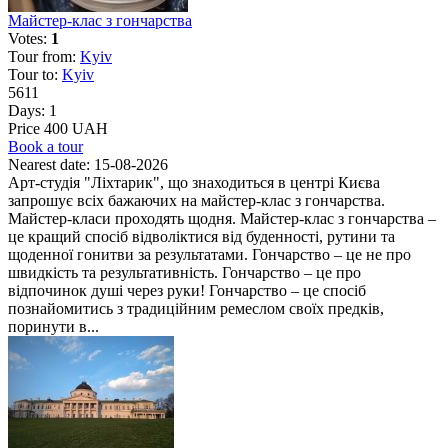
Майстер-клас з гончарства
Votes:
1
Tour from:
Kyiv
Tour to:
Kyiv
5611
Days:
1
Price 400 UAH
Book a tour
Nearest date:
15-08-2026
Арт-студія "Ліхтарик", що знаходиться в центрі Києва
запрошує всіх бажаючих на майстер-клас з гончарства.
Майстер-класи проходять щодня. Майстер-клас з гончарства –
це кращий спосіб відволіктися від буденності, рутини та
щоденної гонитви за результатами. Гончарство – це не про
швидкість та результативність. Гончарство – це про
відпочинок душі через руки! Гончарство – це спосіб
познайомитись з традиційним ремеслом своїх предків,
поринути в...