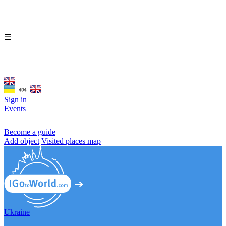
☰
Sign in
Events
Become a guide
Add object
Visited places map
Ukraine