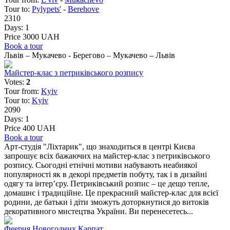
Tour to:
Pylypets'
-
Berehove
2310
Days:
1
Price 3000 UAH
Book a tour
Львів – Мукачево - Берегово – Мукачево – Львів
Майстер-клас з петриківського розпису
Votes:
2
Tour from:
Kyiv
Tour to:
Kyiv
2090
Days:
1
Price 400 UAH
Book a tour
Арт-студія "Ліхтарик", що знаходиться в центрі Києва
запрошує всіх бажаючих на майстер-клас з петриківського
розпису. Сьогодні етнічні мотиви набувають неабиякої
популярності як в декорі предметів побуту, так і в дизайні
одягу та інтер’єру. Петриківський розпис – це дещо тепле,
домашнє і традиційне. Це прекрасний майстер-клас для всієї
родини, де батьки і діти зможуть доторкнутися до витоків
декоративного мистецтва України. Ви перенесетесь...
Феерия Новогодних Карпат