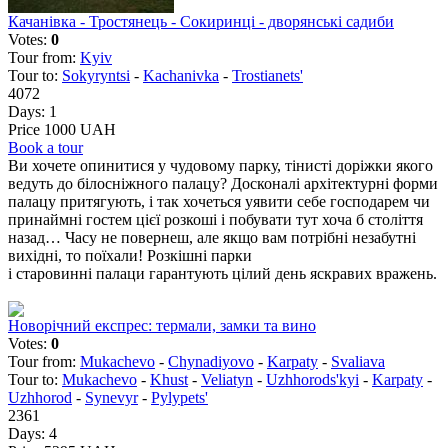
Качанівка - Тростянець - Сокиринці - дворянські садиби
Votes:
0
Tour from:
Kyiv
Tour to:
Sokyryntsi
-
Kachanivka
-
Trostianets'
4072
Days:
1
Price 1000 UAH
Book a tour
Ви хочете опинитися у чудовому парку, тінисті доріжки якого
ведуть до білосніжного палацу? Досконалі архітектурні форми
палацу притягують, і так хочеться уявити себе господарем чи
принаймні гостем цієї розкоші і побувати тут хоча б століття
назад… Часу не повернеш, але якщо вам потрібні незабутні
вихідні, то поїхали! Розкішні парки
і старовинні палаци гарантують цілий день яскравих вражень.
Новорічний експрес: термали, замки та вино
Votes:
0
Tour from:
Mukachevo
-
Chynadiyovo
-
Karpaty
-
Svaliava
Tour to:
Mukachevo
-
Khust
-
Veliatyn
-
Uzhhorods'kyi
-
Karpaty
-
Uzhhorod
-
Synevyr
-
Pylypets'
2361
Days:
4