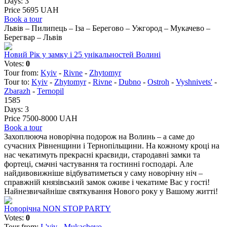
Days:
3
Price 5695 UAH
Book a tour
Львів – Пилипець – Іза – Берегово – Ужгород – Мукачево –
Берегвар – Львів
Новий Рік у замку і 25 унікальностей Волині
Votes:
0
Tour from:
Kyiv
-
Rivne
-
Zhytomyr
Tour to:
Kyiv
-
Zhytomyr
-
Rivne
-
Dubno
-
Ostroh
-
Vyshnivets'
-
Zbarazh
-
Ternopil
1585
Days:
3
Price 7500-8000 UAH
Book a tour
Захоплююча новорічна подорож на Волинь – а саме до
сучасних Рівненщини і Тернопільщини. На кожному кроці на
нас чекатимуть прекрасні краєвиди, стародавні замки та
фортеці, смачні частування та гостинні господарі. Але
найдивовижніше відбуватиметься у саму новорічну ніч –
справжній князівський замок оживе і чекатиме Вас у гості!
Найнезвичайніше святкування Нового року у Вашому житті!
Новорічна NON STOP PARTY
Votes:
0
Tour from:
L'viv
-
Mukachevo